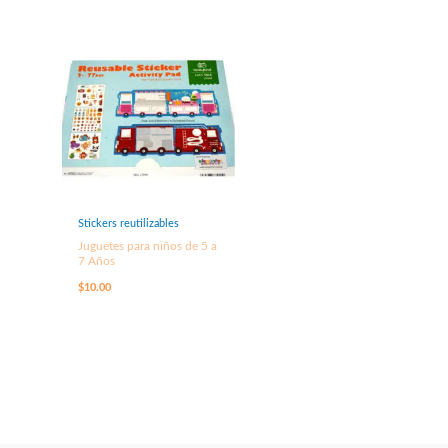
Stickers reutilizables
Juguetes para niños de 5 a
7 Años
$
10.00