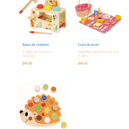
Banco de Golpeteo
Cesta de picnic
Juegos de acción y
Juguetes para niños de 3 a
reacción
4 Años
$
49.00
$
46.00