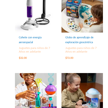
Cohete con energía
Globo de aprendizaje de
aeroespacial
exploración geocéntrica
Juguetes para niños de 7
Juguetes para niños de 7
Años en adelante
Años en adelante
$
32.00
$
72.00