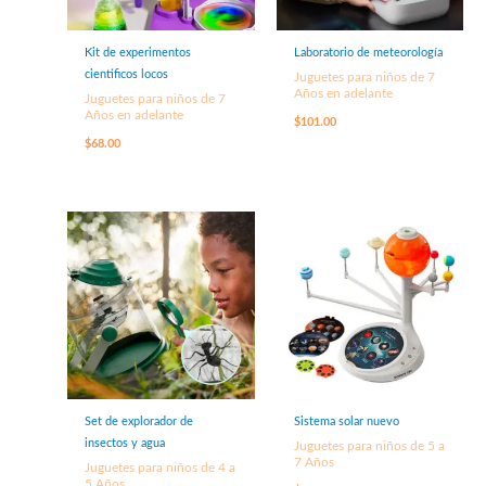
Kit de experimentos
Laboratorio de meteorología
cientificos locos
Juguetes para niños de 7
Años en adelante
Juguetes para niños de 7
Años en adelante
$
101.00
$
68.00
Set de explorador de
Sistema solar nuevo
insectos y agua
Juguetes para niños de 5 a
7 Años
Juguetes para niños de 4 a
5 Años