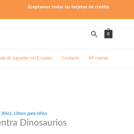
Aceptamos todas las tarjetas de crédito
Buscar
0
nda de juguetes en Ecuador
Contacto
Mi cuenta
7 Años
,
Libros para niños
ntra Dinosaurios