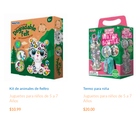
Kit de animales de fieltro
Termo para niña
Juguetes para niños de 5 a 7
Juguetes para niños de 5 a 7
Años
Años
$
10.99
$
20.00