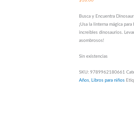
$
18.00
Busca y Encuentra Dinosaur
¡Usa la linterna mágica para
increíbles dinosaurios. Leva
asombrosos!
Sin existencias
SKU:
9789962180661
Cat
Años
,
Libros para niños
Eti