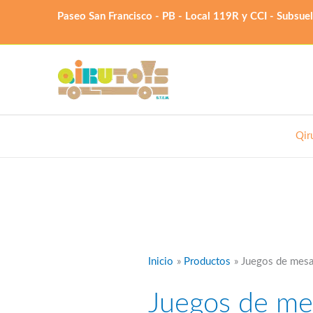
Ir
Paseo San Francisco - PB - Local 119R y CCI - Subsue
al
contenido
Qir
Inicio
Productos
Juegos de mesa
Juegos de me