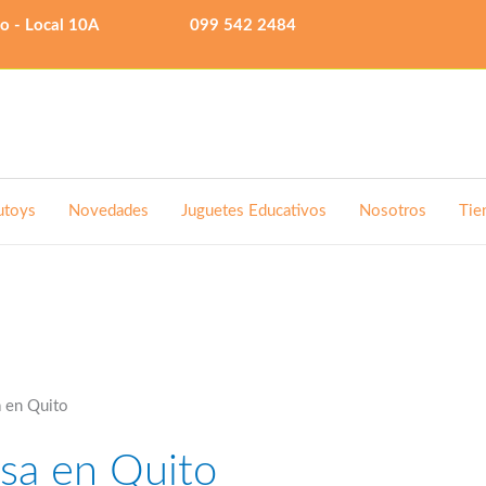
lo - Local 10A
099 542 2484
utoys
Novedades
Juguetes Educativos
Nosotros
Tie
 en Quito
sa en Quito