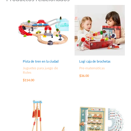
Pista de tren en la ciudad
Logi caja de brochetas
Juguetes para juego de
Pre-matemáticas
Roles
$
36.00
$
114.00