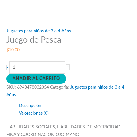
Juguetes para niños de 3 a 4 Años
Juego de Pesca
$
10.00
Juego
+
-
de
AÑADIR AL CARRITO
Pesca
SKU:
6943478032354
Categoría:
Juguetes para niños de 3 a 4
cantidad
Años
Descripción
Valoraciones (0)
HABILIDADES SOCIALES, HABILIDADES DE MOTRICIDAD
FINA Y COORDINACION OJO-MANO