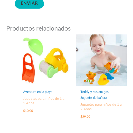
Productos relacionados
Aventura en la playa
Teddy y sus amigos –
Juguete de bañera
Juguetes para niños de 1 a
2 Años
Juguetes para niños de 1 a
2 Años
$
10.00
$
29.99