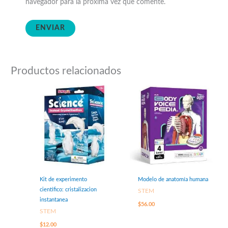
navegador para la próxima vez que comente.
Productos relacionados
Kit de experimento
Modelo de anatomía humana
cientifico: cristalizacion
STEM
instantanea
$
56.00
STEM
$
12.00