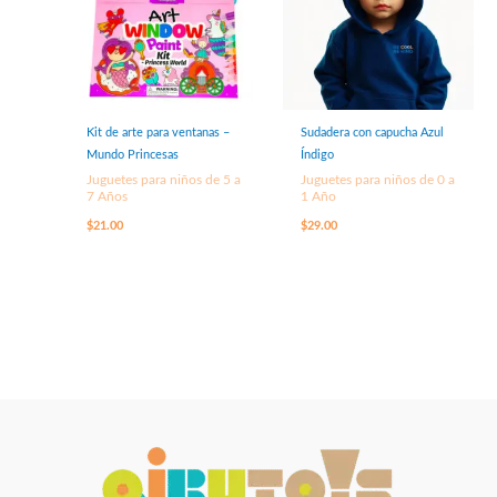
Kit de arte para ventanas –
Sudadera con capucha Azul
Mundo Princesas
Índigo
Juguetes para niños de 5 a
Juguetes para niños de 0 a
7 Años
1 Año
$
21.00
$
29.00