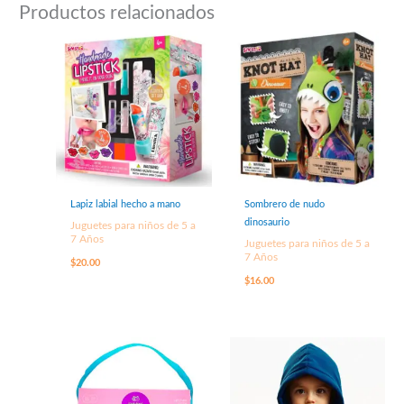
Productos relacionados
Lapiz labial hecho a mano
Sombrero de nudo
dinosaurio
Juguetes para niños de 5 a
7 Años
Juguetes para niños de 5 a
7 Años
$
20.00
$
16.00