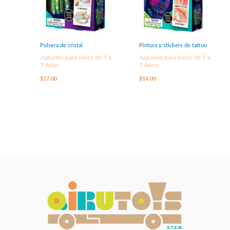
Pulsera de cristal
Pintura y stickers de tattoo
Juguetes para niños de 5 a
Juguetes para niños de 5 a
7 Años
7 Años
$
17.00
$
14.00