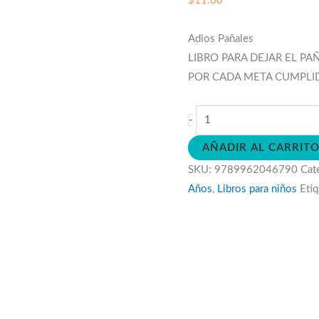
$
11.00
Adios Pañales
LIBRO PARA DEJAR EL P
POR CADA META CUMPLI
Adios
-
Pañales
AÑADIR AL CARRIT
cantidad
SKU:
9789962046790
Cat
Años
,
Libros para niños
Eti