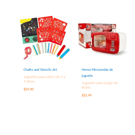
Chalks and Stencils Art
Horno Microondas de
juguete
Juguetes para niños de 3 a
4 Años
Juguetes para juego de
Roles
$
29.00
$
22.49