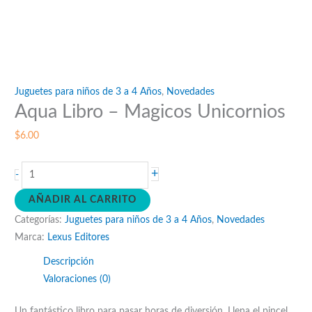
Juguetes para niños de 3 a 4 Años
,
Novedades
Aqua Libro – Magicos Unicornios
$
6.00
Aqua
+
-
Libro
AÑADIR AL CARRITO
–
Categorías:
Juguetes para niños de 3 a 4 Años
,
Novedades
Magicos
Marca:
Lexus Editores
Unicornios
cantidad
Descripción
Valoraciones (0)
Un fantástico libro para pasar horas de diversión. Llena el pincel