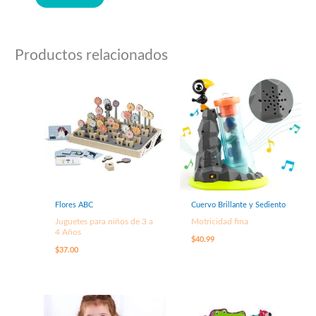
Productos relacionados
Flores ABC
Cuervo Brillante y Sediento
Juguetes para niños de 3 a
Motricidad fina
4 Años
$
40.99
$
37.00