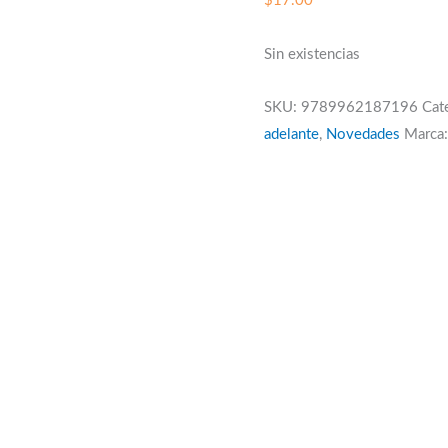
$
17.00
Sin existencias
SKU:
9789962187196
Cat
adelante
,
Novedades
Marca