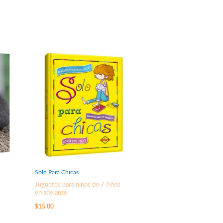
Solo Para Chicas
Juguetes para niños de 7 Años
en adelante
$
15.00