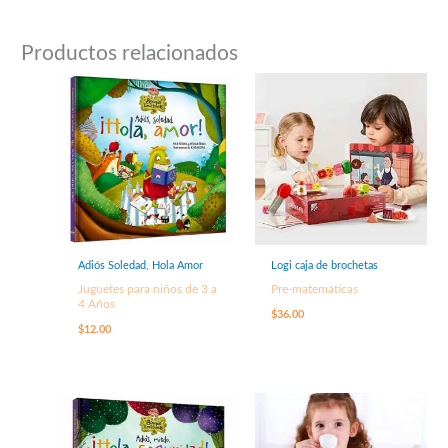
Productos relacionados
Adiós Soledad, Hola Amor
Logi caja de brochetas
Juguetes para niños de 3 a
Pre-matemáticas
4 Años
$
36.00
$
12.00