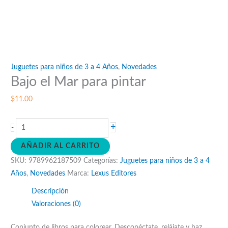
Juguetes para niños de 3 a 4 Años
,
Novedades
Bajo el Mar para pintar
$
11.00
Bajo
+
-
el
AÑADIR AL CARRITO
Mar
SKU:
9789962187509
Categorías:
Juguetes para niños de 3 a 4
para
Años
,
Novedades
Marca:
Lexus Editores
pintar
cantidad
Descripción
Valoraciones (0)
Conjunto de libros para colorear. Desconéctate, relájate y haz