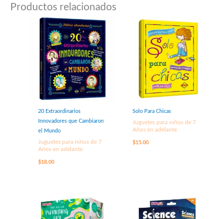
Productos relacionados
20 Extraordinarios
Solo Para Chicas
Innovadores que Cambiaron
Juguetes para niños de 7
Años en adelante
el Mundo
Juguetes para niños de 7
$
15.00
Años en adelante
$
18.00