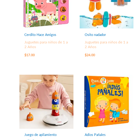
Cerdito Hace Amigos
Osito nadador
Juguetes para niños de 1 a
Juguetes para niños de 1 a
2 Años
2 Años
$
17.00
$
24.00
Juego de apilamiento
Adios Pañales