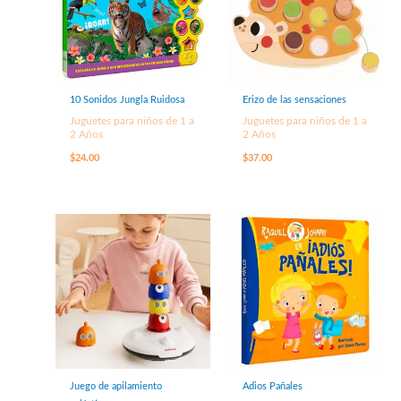
10 Sonidos Jungla Ruidosa
Erizo de las sensaciones
Juguetes para niños de 1 a
Juguetes para niños de 1 a
2 Años
2 Años
$
24.00
$
37.00
Juego de apilamiento
Adios Pañales