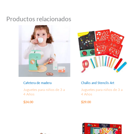
Productos relacionados
Cafetera de madera
Chalks and Stencils Art
Juguetes para niños de 3 a
Juguetes para niños de 3 a
4 Años
4 Años
$
24.00
$
29.00