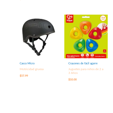
Casco Micro
Crayones de fácil agarre
Motricidad gruesa
Juguetes para niños de 2 a
3 Años
$
57.99
$
10.00