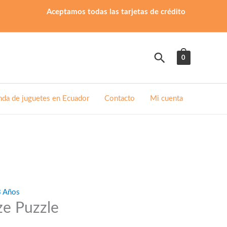
Aceptamos todas las tarjetas de crédito
Buscar
0
nda de juguetes en Ecuador
Contacto
Mi cuenta
3 Años
ze Puzzle