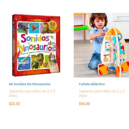
60 Sonidos De Dinosaurios
Cohete didáctico
Juguetes para niños de 2 a 3
Juguetes para niños de 2 a 3
Años
Años
$
22.50
$
46.00