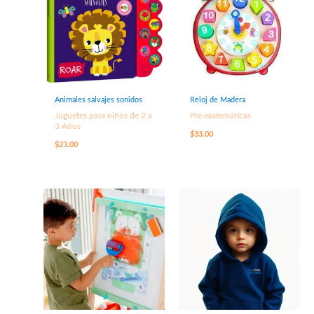
Animales salvajes sonidos
Reloj de Madera
Juguetes para niños de 2 a
Pre-matemáticas
3 Años
$
33.00
$
23.00