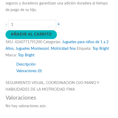
seguros y duraderos garantizan una adición duradera al tiempo
de juego de su hijo.
Cubo
+
-
de
AÑADIR AL CARRITO
actividades
SKU:
4260771791200
Categorías:
Juguetes para niños de 1 a 2
10
Años
,
Juguetes Montessori
,
Motricidad fina
Etiqueta:
Top Bright
en
Marca:
Top Bright
1
cantidad
Descripción
Valoraciones (0)
SEGUIMIENTO VISUAL, COORDINACION OJO-MANO Y
HABILIDADES DE LA MOTRICIDAD FINA
Valoraciones
No hay valoraciones aún.