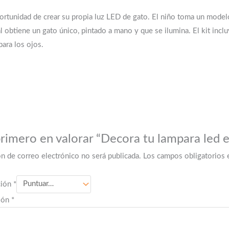
portunidad de crear su propia luz LED de gato. El niño toma un modelo
nal obtiene un gato único, pintado a mano y que se ilumina. El kit inc
para los ojos.
primero en valorar “Decora tu lampara led 
ón de correo electrónico no será publicada.
Los campos obligatorios
ción
*
ción
*