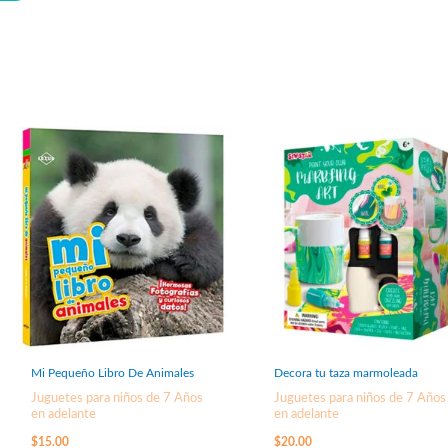
Mi Pequeño Libro De Animales
Decora tu taza marmoleada
Juguetes para niños de 7 Años
Juguetes para niños de 7 Años
en adelante
en adelante
$
15.00
$
20.00