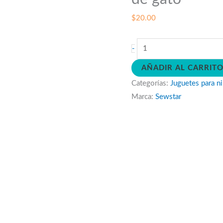
$
20.00
Decora
-
tu
AÑADIR AL CARRIT
lampara
Categorías:
Juguetes para n
led
Marca:
Sewstar
en
forma
de
gato
cantidad