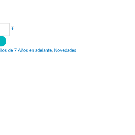
+
O
iños de 7 Años en adelante
,
Novedades