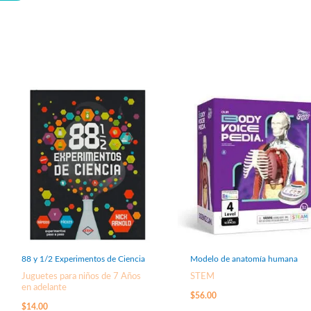
88 y 1/2 Experimentos de Ciencia
Modelo de anatomía humana
Juguetes para niños de 7 Años
STEM
en adelante
$
56.00
$
14.00