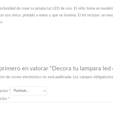
portunidad de crear su propia luz LED de oso. El niño toma un modelo
e un oso único, pintado a mano y que se ilumina. El kit incluye: un mo
os.
 primero en valorar “Decora tu lampara led
ión de correo electrónico no será publicada.
Los campos obligatorio
ación
*
ación
*