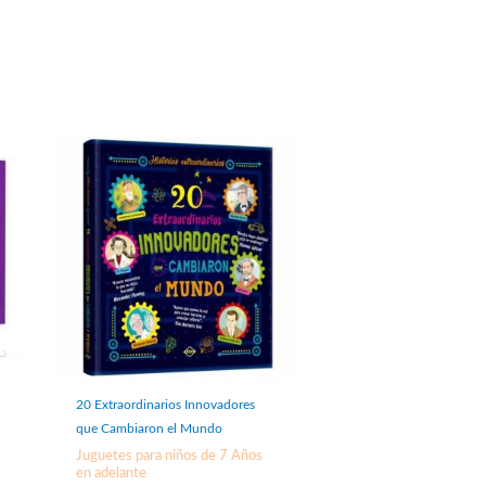
20 Extraordinarios Innovadores
que Cambiaron el Mundo
Juguetes para niños de 7 Años
en adelante