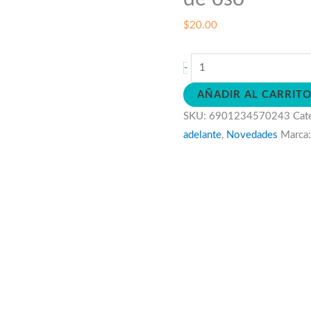
$
20.00
Decora
-
tu
AÑADIR AL CARRIT
lampara
SKU:
6901234570243
Cat
led
adelante
,
Novedades
Marca
en
forma
de
oso
cantidad