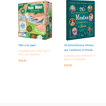
Fábrca de papel
20 Extraordinarias Mentes
que Cambiaron el Mundo
Juguetes para niños de 7
Años en adelante
Juguetes para niños de 7
Años en adelante
$
18.00
$
18.00