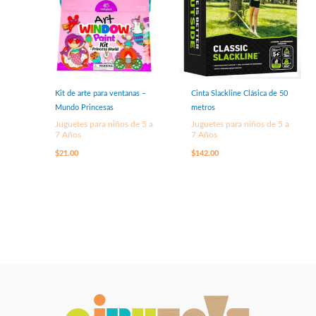
Kit de arte para ventanas –
Cinta Slackline Clásica de 50
Mundo Princesas
metros
Juguetes para niños de 5 a
Juguetes para niños de 5 a
7 Años
7 Años
$
21.00
$
142.00