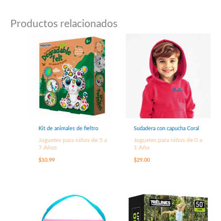
Productos relacionados
Kit de animales de fieltro
Sudadera con capucha Coral
Juguetes para niños de 5 a
Juguetes para niños de 0 a
7 Años
1 Año
$
10.99
$
29.00