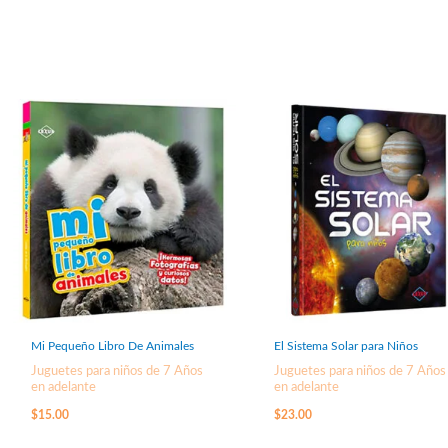
Mi Pequeño Libro De Animales
El Sistema Solar para Niños
Juguetes para niños de 7 Años
Juguetes para niños de 7 Años
en adelante
en adelante
$
15.00
$
23.00