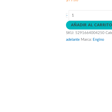
$
79.06
Estructuras,
-
edificios
AÑADIR AL CARRIT
y
SKU:
5291664004250
Cat
puentes
adelante
Marca:
Engino
cantidad