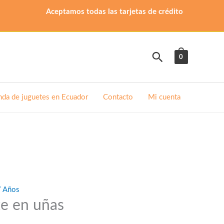
Aceptamos todas las tarjetas de crédito
Buscar
0
nda de juguetes en Ecuador
Contacto
Mi cuenta
7 Años
te en uñas