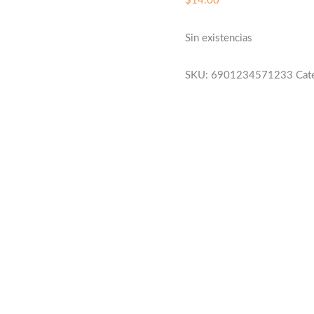
$
14.00
Sin existencias
SKU:
6901234571233
Cat