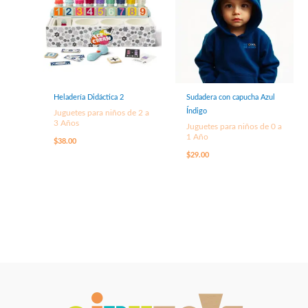
Heladería Didáctica 2
Sudadera con capucha Azul
Índigo
Juguetes para niños de 2 a
3 Años
Juguetes para niños de 0 a
1 Año
$
38.00
$
29.00