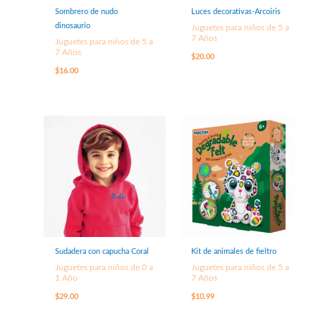
Sombrero de nudo
Luces decorativas-Arcoiris
dinosaurio
Juguetes para niños de 5 a
7 Años
Juguetes para niños de 5 a
7 Años
$
20.00
$
16.00
Sudadera con capucha Coral
Kit de animales de fieltro
Juguetes para niños de 0 a
Juguetes para niños de 5 a
1 Año
7 Años
$
29.00
$
10.99