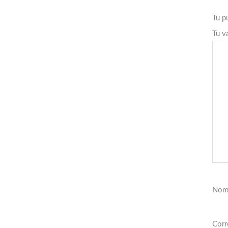
Tu p
Tu v
Nom
Corr