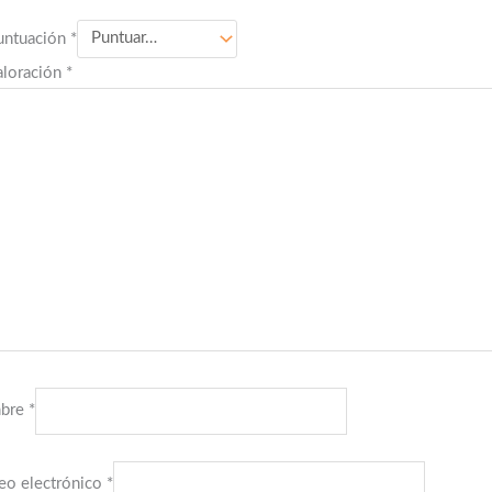
untuación
*
aloración
*
bre
*
eo electrónico
*