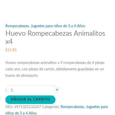
Rompecabezas
,
Juguetes para niños de 3 a 4 Años
Huevo Rompecabezas Animalitos
x4
$
15.90
Huevo rompecabezas animalitos x 4 rompecabezas de 4 piezas
cada uno, con piezas de cartón, debidamente guardadas en un
huevo de dinosaurio.
Huevo
+
-
Rompecabezas
AÑADIR AL CARRITO
Animalitos
SKU:
6971325132247
Categorías:
Rompecabezas
,
Juguetes para
x4
niños de 3 a 4 Años
cantidad