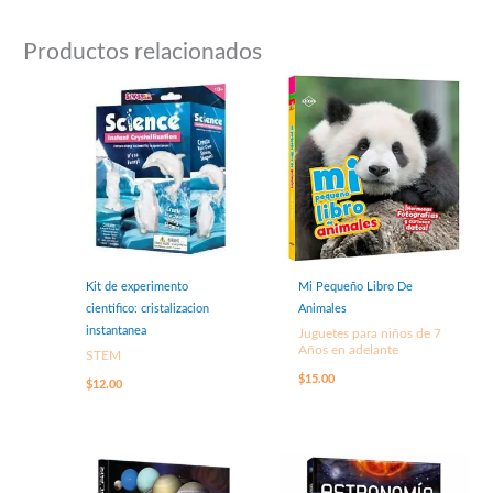
Productos relacionados
Kit de experimento
Mi Pequeño Libro De
cientifico: cristalizacion
Animales
instantanea
Juguetes para niños de 7
Años en adelante
STEM
$
15.00
$
12.00