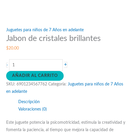
Juguetes para niños de 7 Años en adelante
Jabon de cristales brillantes
$
20.00
Jabon
+
-
de
AÑADIR AL CARRITO
cristales
SKU:
6901234567762
Categoría:
Juguetes para niños de 7 Años
brillantes
en adelante
cantidad
Descripción
Valoraciones (0)
Este juguete potencia la psicomotricidad, estimula la creatividad y
fomenta la paciencia, al tiempo que mejora la capacidad de