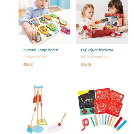
Números Rompecabezas
Logi caja de brochetas
Rompecabezas
Pre-matemáticas
$
20.90
$
36.00