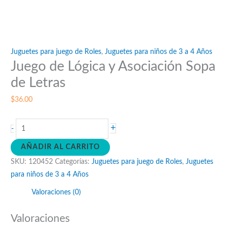
Juguetes para juego de Roles
,
Juguetes para niños de 3 a 4 Años
Juego de Lógica y Asociación Sopa
de Letras
$
36.00
Juego
+
-
de
AÑADIR AL CARRITO
Lógica
SKU:
120452
Categorías:
Juguetes para juego de Roles
,
Juguetes
y
para niños de 3 a 4 Años
Asociación
Sopa
Valoraciones (0)
de
Letras
Valoraciones
cantidad