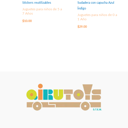
Stickers reutilizables
Sudadera con capucha Azul
Índigo
Juguetes para niños de 5 a
7 Años
Juguetes para niños de 0 a
1 Año
$
10.00
$
29.00