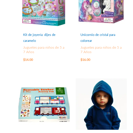
Kit de joyería: dijes de
Unicornio de cristal para
caramelo
colorear
Juguetes para niños de 5 a
Juguetes para niños de 5 a
7 Años
7 Años
$
14.00
$
16.00