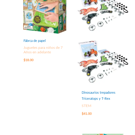
Fábrca de papel
Juguetes para niños de 7
Años en adelante
$
18.00
Dinosaurios trepadores
Triceratops y T-Rex
STEM
$
41.00