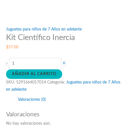
Juguetes para niños de 7 Años en adelante
Kit Científico Inercia
$
57.00
Kit
+
-
Científico
AÑADIR AL CARRITO
Inercia
SKU:
5291664017014
Categoría:
Juguetes para niños de 7 Años
cantidad
en adelante
Valoraciones (0)
Valoraciones
No hay valoraciones aún.