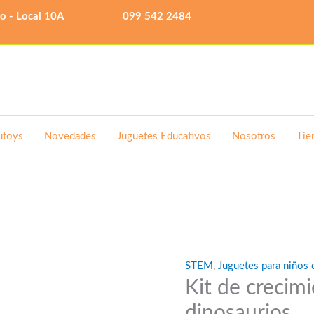
lo - Local 10A
099 542 2484
utoys
Novedades
Juguetes Educativos
Nosotros
Tie
STEM
,
Juguetes para niños 
Kit de crecimi
dinosaurios