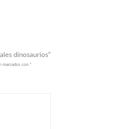
tales dinosaurios”
án marcados con
*