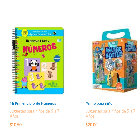
Mi Primer Libro de Números
Termo para niño
Juguetes para niños de 5 a 7
Juguetes para niños de 5 a 7
Años
Años
$
10.50
$
20.00