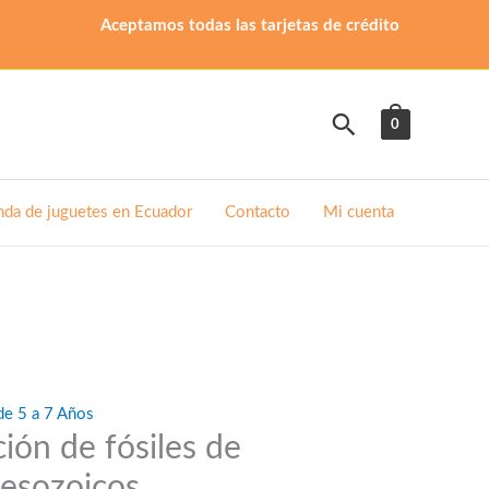
Aceptamos todas las tarjetas de crédito
Buscar
0
nda de juguetes en Ecuador
Contacto
Mi cuenta
de 5 a 7 Años
ión de fósiles de
mesozoicos