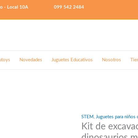
lo - Local 10A
099 542 2484
utoys
Novedades
Juguetes Educativos
Nosotros
Tie
STEM
,
Juguetes para niños 
Kit de excavac
dinosaurios 