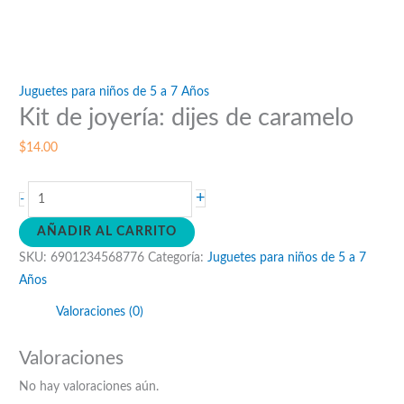
Juguetes para niños de 5 a 7 Años
Kit de joyería: dijes de caramelo
$
14.00
Kit
+
-
de
AÑADIR AL CARRITO
joyería:
SKU:
6901234568776
Categoría:
Juguetes para niños de 5 a 7
dijes
Años
de
caramelo
Valoraciones (0)
cantidad
Valoraciones
No hay valoraciones aún.