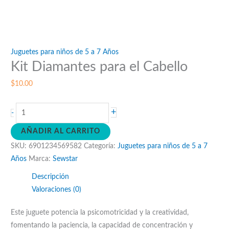
Juguetes para niños de 5 a 7 Años
Kit Diamantes para el Cabello
$
10.00
Kit
+
-
Diamantes
AÑADIR AL CARRITO
para
SKU:
6901234569582
Categoría:
Juguetes para niños de 5 a 7
el
Años
Marca:
Sewstar
Cabello
cantidad
Descripción
Valoraciones (0)
Este juguete potencia la psicomotricidad y la creatividad,
fomentando la paciencia, la capacidad de concentración y