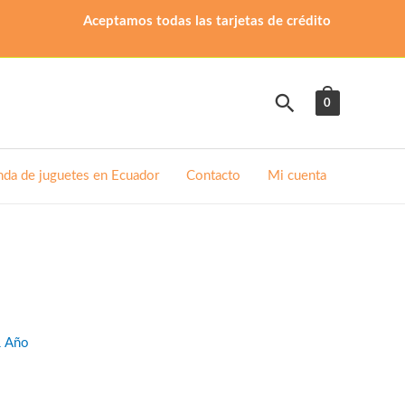
Aceptamos todas las tarjetas de crédito
Buscar
0
nda de juguetes en Ecuador
Contacto
Mi cuenta
1 Año