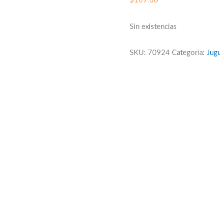
$
169.60
Sin existencias
SKU:
70924
Categoría:
Jugu