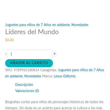
Juguetes para niños de 7 Años en adelante
,
Novedades
Líderes del Mundo
$
6.00
Líderes
+
-
del
AÑADIR AL CARRITO
Mundo
SKU:
9789962180814
Categorías:
Juguetes para niños de 7 Años
cantidad
en adelante
,
Novedades
Marca:
Lexus Editores
Descripción
Valoraciones (0)
Biografías cortas para niños de personajes históricos de todos los
tiempos. Sin duda es un acierto para acercar la cultura a los más