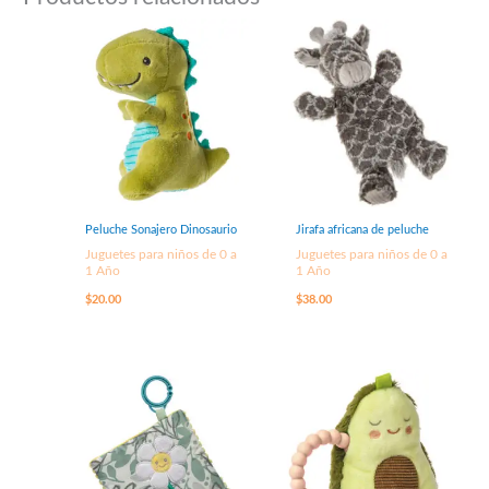
Peluche Sonajero Dinosaurio
Jirafa africana de peluche
Juguetes para niños de 0 a
Juguetes para niños de 0 a
1 Año
1 Año
$
20.00
$
38.00