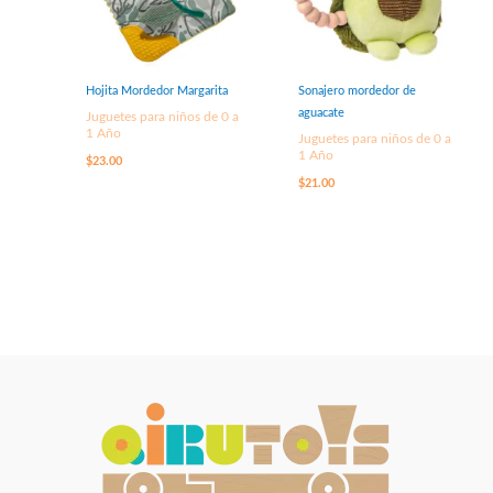
Hojita Mordedor Margarita
Sonajero mordedor de
aguacate
Juguetes para niños de 0 a
1 Año
Juguetes para niños de 0 a
1 Año
$
23.00
$
21.00