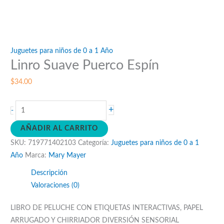
Juguetes para niños de 0 a 1 Año
Linro Suave Puerco Espín
$
34.00
Linro
+
-
Suave
AÑADIR AL CARRITO
Puerco
SKU:
719771402103
Categoría:
Juguetes para niños de 0 a 1
Espín
Año
Marca:
Mary Mayer
cantidad
Descripción
Valoraciones (0)
LIBRO DE PELUCHE CON ETIQUETAS INTERACTIVAS, PAPEL
ARRUGADO Y CHIRRIADOR DIVERSIÓN SENSORIAL