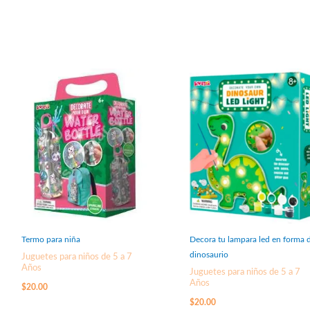
Termo para niña
Decora tu lampara led en forma 
dinosaurio
Juguetes para niños de 5 a 7
Años
Juguetes para niños de 5 a 7
Años
$
20.00
$
20.00