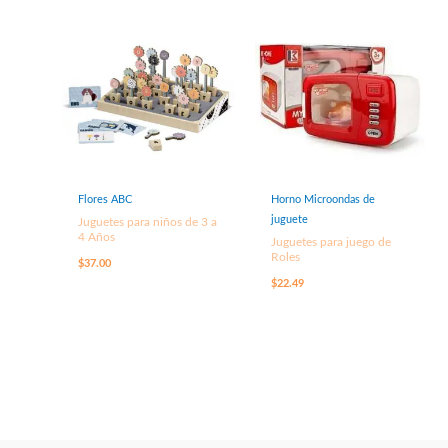
Flores ABC
Horno Microondas de
juguete
Juguetes para niños de 3 a
4 Años
Juguetes para juego de
Roles
$
37.00
$
22.49