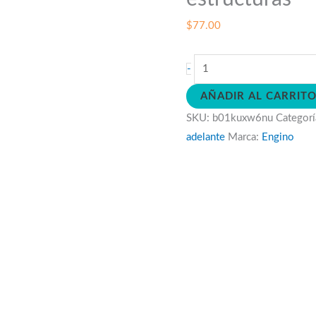
$
77.00
Mecanica
-
palancas,
AÑADIR AL CARRIT
enlaces
SKU:
b01kuxw6nu
Categorí
y
adelante
Marca:
Engino
estructuras
cantidad