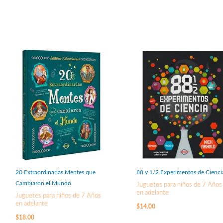
20 Extraordinarias Mentes que
88 y 1/2 Experimentos de Cienci
Cambiaron el Mundo
Juguetes para niños de 7 Años
en adelante
Juguetes para niños de 7 Años
en adelante
$
14.00
$
18.00