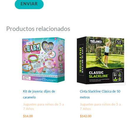
Productos relacionados
Kit de joyería: dijes de
Cinta Slackline Clásica de 50
caramelo
metros
Juguetes para niños de 5 a
Juguetes para niños de 5 a
7 Años
7 Años
$
14.00
$
142.00