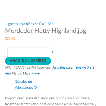
Juguetes para niños de 0 a 1 Año
Mordedor Hetty Highland.jpg
$
21.00
Mordedor
+
-
Hetty
AÑADIR AL CARRITO
Highland.jpg
SKU:
719771432704
Categoría:
Juguetes para niños de 0 a 1
cantidad
Año
Marca:
Mary Mayer
Descripción
Valoraciones (0)
Proporcionan seguridad emocional y consuelo a los bebés,
facilitando la transición de la dependencia a la independencia y