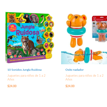
10 Sonidos Jungla Ruidosa
Osito nadador
Juguetes para niños de 1 a 2
Juguetes para niños de 1 a 2
Años
Años
$
24.00
$
24.00