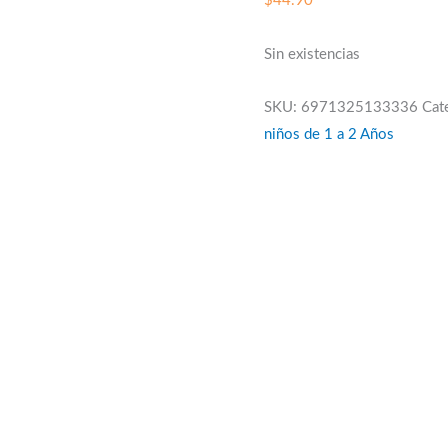
$
44.90
Sin existencias
SKU:
6971325133336
Cat
niños de 1 a 2 Años